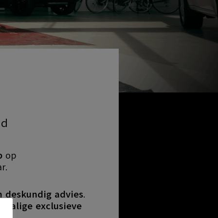
id
p
op
r.
n deskundig advies
.
malige exclusieve