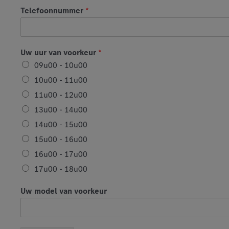
T
Telefoonnummer
*
e
l
e
f
Uw uur van voorkeur
*
o
09u00 - 10u00
o
n
10u00 - 11u00
n
11u00 - 12u00
u
m
13u00 - 14u00
m
14u00 - 15u00
e
r
15u00 - 16u00
*
16u00 - 17u00
E
-
17u00 - 18u00
m
a
Uw model van voorkeur
i
l
a