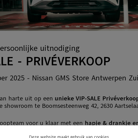
ersoonlijke uitnodiging
ALE - PRIVÉVERKOOP
er 2025 - Nissan GMS Store Antwerpen Zu
van harte uit op een
unieke VIP-SALE Privéverkoo
e showroom te Boomsesteenweg 42, 2630 Aartselaa
rkoopteam voor u klaar met een
hapje & drankje e
 uw huidige wagen en u kan genieten van een
een
tra stockpremie
op
32
Nissan stockwagens
.
Deze website maakt gebruik van cookies