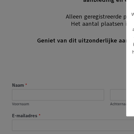
W
Alleen geregistreerde pe
Het aantal plaatsen is 
Geniet van dit uitzonderlijke aan
Naam
*
Voornaam
Achternaam
E-mailadres
*