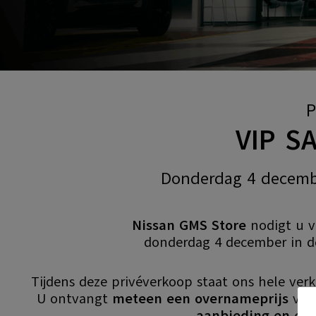
P
VIP S
Donderdag 4 decemb
Nissan GMS Store
nodigt u 
donderdag 4 december in d
Tijdens deze privéverkoop staat ons hele ve
U ontvangt
meteen een overnameprijs
van
aanbieding en ex