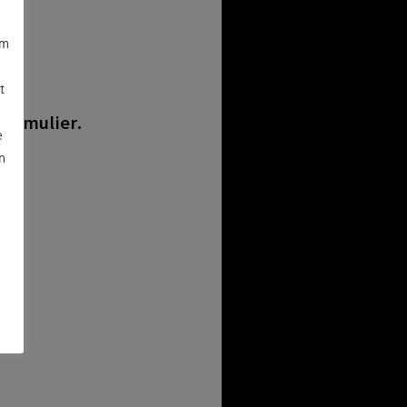
om
.
t
s
 formulier.
e
n