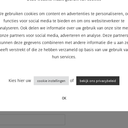
e gebruiken cookies om content en advertenties te personaliseren, 
rsonen kunnen genieten van dit
‘VIP-SALE’ aanbod
functies voor social media te bieden en om ons websiteverkeer te
beperkt en deze uitnodiging is
strikt persoonlijk
.
analyseren. Ook delen we informatie over uw gebruik van onze site me
onze partners voor social media, adverteren en analyse. Deze partner
bod en registreer u vandaag nog via onderstaand
kunnen deze gegevens combineren met andere informatie die u aan z
heeft verstrekt of die ze hebben verzameld op basis van uw gebruik va
hun services.
Kies hier uw
of
cookie instellingen
bekijk ons privacybeleid
OK