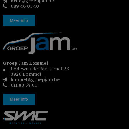
bree@groepjam.be
089 46 01 40
Meer info
Groep Jam Lommel
Lodewijk de Raetstraat 28
3920 Lommel
lommel@groepjam.be
011 80 58 00
Meer info