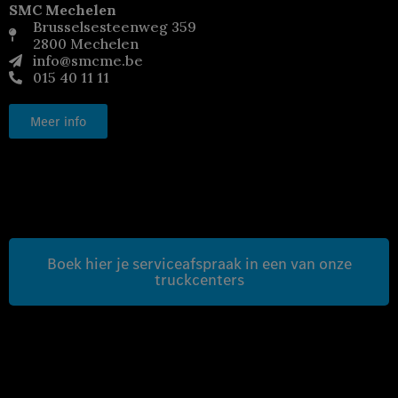
SMC Mechelen
Brusselsesteenweg 359
2800 Mechelen
info@smcme.be
015 40 11 11
Meer info
Boek hier je serviceafspraak in een van onze
truckcenters