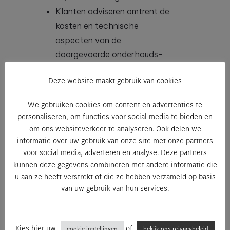
Klanten adviseren omtrent de
kosten en technische
aspecten van de
doorgevoerde onderhouds-
en herstellingswerken.
Deze website maakt gebruik van cookies
Administratieve verwerking
van klantengegevens.
We gebruiken cookies om content en advertenties te
Planning van de
personaliseren, om functies voor social media te bieden en
werkzaamheden en het
om ons websiteverkeer te analyseren. Ook delen we
informatie over uw gebruik van onze site met onze partners
opmaken van werkkaarten
voor social media, adverteren en analyse. Deze partners
voor de werkplaats.
kunnen deze gegevens combineren met andere informatie die
Proactief klanten
u aan ze heeft verstrekt of die ze hebben verzameld op basis
contacteren om afspraken
van uw gebruik van hun services.
voor onderhoud of
herstellingen in te boeken.
Registreren van
Kies hier uw
of
cookie instellingen
bekijk ons privacybeleid