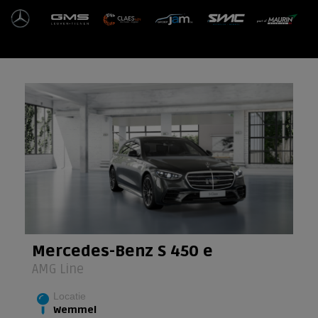
Ga
naar
de
inhoud
Mercedes-Benz S 450 e
AMG Line
Locatie
Wemmel