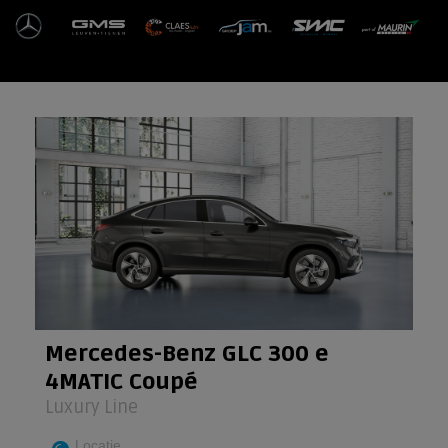
Ga
naar
de
inhoud
Mercedes-Benz GLC 300 e
4MATIC Coupé
Luxury Line
Locatie