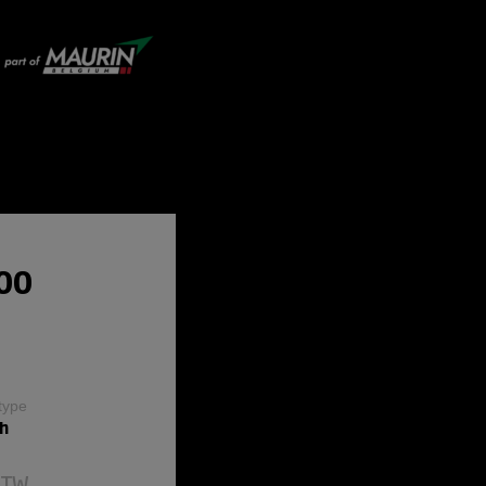
00
type
h
BTW