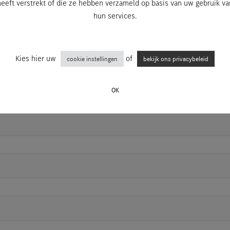
heeft verstrekt of die ze hebben verzameld op basis van uw gebruik va
hun services.
Kies hier uw
of
cookie instellingen
bekijk ons privacybeleid
OK