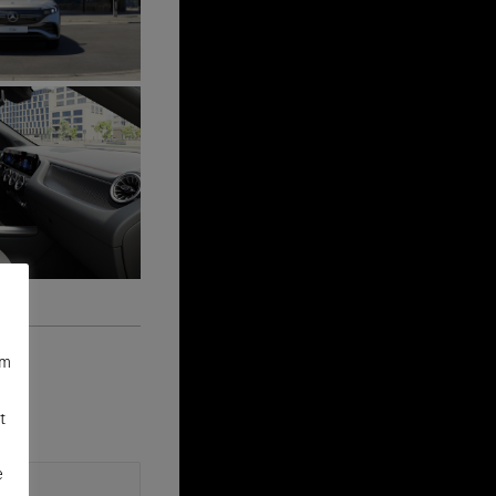
om
t
s
e