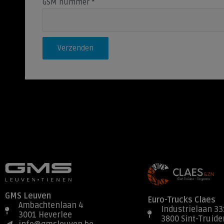
GSM nummer
*
Verzenden
GMS Leuven
Euro-Trucks Claes
Ambachtenlaan 4
Industrielaan 33
3001 Heverlee
3800 Sint-Truide