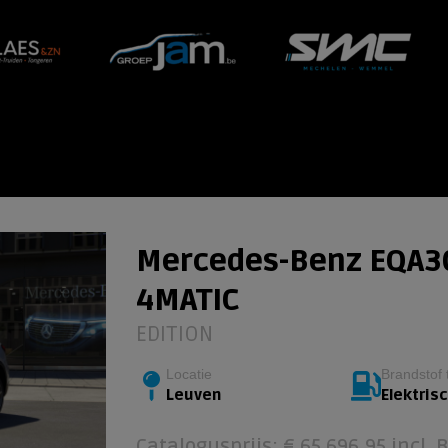
Mercedes-Benz EQA3
4MATIC
EDITION
Locatie
Brandstof 
Leuven
Elektrisc
Catalogusprijs: € 65.696,95 incl. 