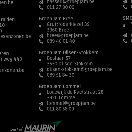
hasselt@groepjam.be
nen.be
011 27 90 00
SMC
Groep Jam Bree
Truiden
Gruitroderkiezel 39
10
3960 Bree
n
bree@groepjam.be
aesenzonen.be
089 46 01 40
Groep Jam Dilsen-Stokkem
eren
Boslaan 57
enweg 449
3650 Dilsen-Stokkem
dilsen-stokkem@groepjam.be
enzonen.be
089 51 84 30
Groep Jam Lommel
Lodewijk de Raetstraat 28
3920 Lommel
lommel@groepjam.be
011 80 58 00