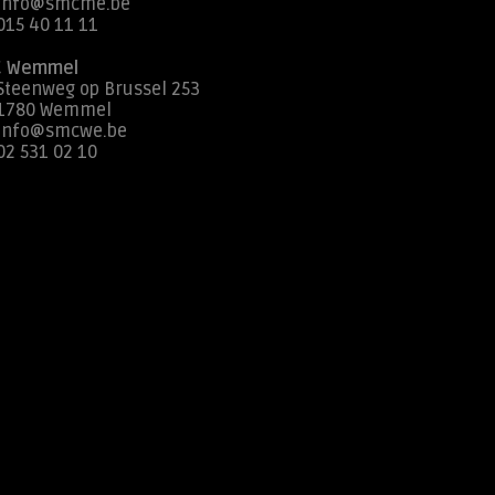
info@smcme.be
015 40 11 11
 Wemmel
Steenweg op Brussel 253
1780 Wemmel
info@smcwe.be
02 531 02 10