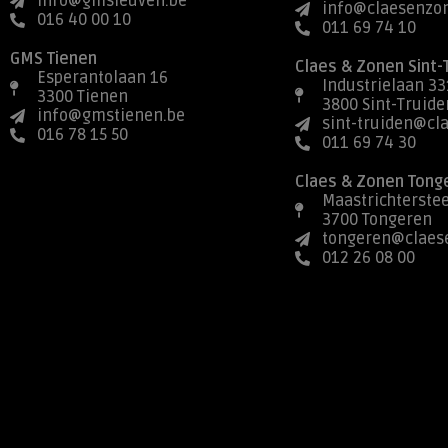
info@gmsleuven.be
info@claesenzo
016 40 00 10
011 69 74 10
GMS Tienen
Claes & Zonen Sint-
Esperantolaan 16
Industrielaan 33
3300 Tienen
3800 Sint-Truide
info@gmstienen.be
sint-truiden@cl
016 78 15 50
011 69 74 30
Claes & Zonen Tong
Maastrichterste
3700 Tongeren
tongeren@claes
012 26 08 00