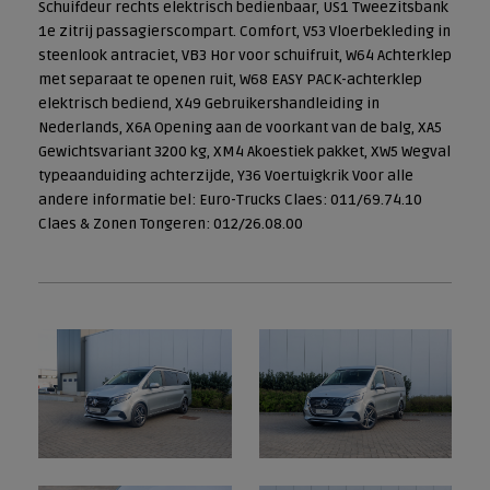
Schuifdeur rechts elektrisch bedienbaar, US1 Tweezitsbank
1e zitrij passagierscompart. Comfort, V53 Vloerbekleding in
steenlook antraciet, VB3 Hor voor schuifruit, W64 Achterklep
met separaat te openen ruit, W68 EASY PACK-achterklep
elektrisch bediend, X49 Gebruikershandleiding in
Nederlands, X6A Opening aan de voorkant van de balg, XA5
Gewichtsvariant 3200 kg, XM4 Akoestiek pakket, XW5 Wegval
typeaanduiding achterzijde, Y36 Voertuigkrik Voor alle
andere informatie bel: Euro-Trucks Claes: 011/69.74.10
Claes & Zonen Tongeren: 012/26.08.00