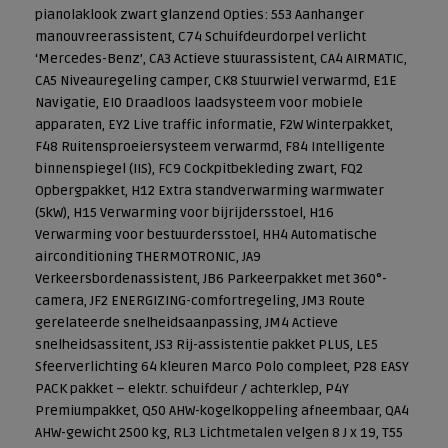
pianolaklook zwart glanzend Opties: 553 Aanhanger
manouvreerassistent, C74 Schuifdeurdorpel verlicht
‘Mercedes-Benz’, CA3 Actieve stuurassistent, CA4 AIRMATIC,
CA5 Niveauregeling camper, CK8 Stuurwiel verwarmd, E1E
Navigatie, EI0 Draadloos laadsysteem voor mobiele
apparaten, EY2 Live traffic informatie, F2W Winterpakket,
F48 Ruitensproeiersysteem verwarmd, F84 Intelligente
binnenspiegel (IIS), FC9 Cockpitbekleding zwart, FQ2
Opbergpakket, H12 Extra standverwarming warmwater
(5kW), H15 Verwarming voor bijrijdersstoel, H16
Verwarming voor bestuurdersstoel, HH4 Automatische
airconditioning THERMOTRONIC, JA9
Verkeersbordenassistent, JB6 Parkeerpakket met 360°-
camera, JF2 ENERGIZING-comfortregeling, JM3 Route
gerelateerde snelheidsaanpassing, JM4 Actieve
snelheidsassitent, JS3 Rij-assistentie pakket PLUS, LE5
Sfeerverlichting 64 kleuren Marco Polo compleet, P28 EASY
PACK pakket – elektr. schuifdeur / achterklep, P4Y
Premiumpakket, Q50 AHW-kogelkoppeling afneembaar, QA4
AHW-gewicht 2500 kg, RL3 Lichtmetalen velgen 8 J x 19, T55