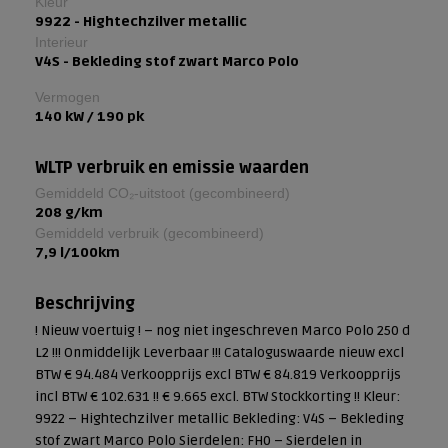
Kleur
9922 - Hightechzilver metallic
Interieur
V4S - Bekleding stof zwart Marco Polo
Vermogen
140 kW / 190 pk
WLTP verbruik en emissie waarden
Gemiddeld CO₂-uitstoot (gecombineerd)
208 g/km
Gemiddeld verbruik (gecombineerd)
7,9 l/100km
Beschrijving
! Nieuw voertuig ! – nog niet ingeschreven Marco Polo 250 d
L2 !!! Onmiddelijk Leverbaar !!! Cataloguswaarde nieuw excl
BTW € 94.484 Verkoopprijs excl BTW € 84.819 Verkoopprijs
incl BTW € 102.631 !! € 9.665 excl. BTW Stockkorting !! Kleur:
9922 – Hightechzilver metallic Bekleding: V4S – Bekleding
stof zwart Marco Polo Sierdelen: FH0 – Sierdelen in