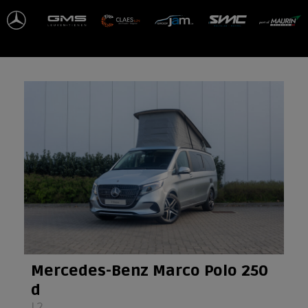
Ga
naar
de
inhoud
Mercedes-Benz Marco Polo 250
d
L2