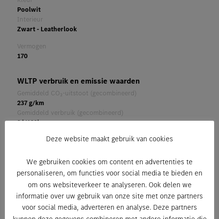
Poolwit
Interieur
Zwart - Leatherlook
Vermogen
170
WLTP verbruik en emissie waarden
Gemiddeld CO₂-uitstoot (gecombineerd)
237 g/km
Gemiddeld verbruik (gecombineerd)
9 l/100km
Deze website maakt gebruik van cookies
Beschrijving
3zit – comfortbestuurdersstoel Open laadbak af fabriek
We gebruiken cookies om content en advertenties te
personaliseren, om functies voor social media te bieden en
om ons websiteverkeer te analyseren. Ook delen we
informatie over uw gebruik van onze site met onze partners
voor social media, adverteren en analyse. Deze partners
kunnen deze gegevens combineren met andere informatie die