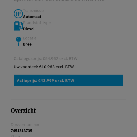
Transmissie
Automaat
Brandstof type
Diesel
Locatie
Bree
Catalogusprijs: €54.962 excl. BTW
Uw voordeel: €10.963 excl. BTW
Actieprijs: €43.999 excl. BTW
Overzicht
Dossiernummer
7451313735
Kleur