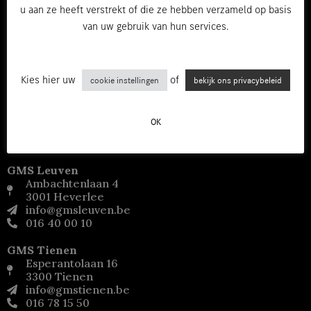
u aan ze heeft verstrekt of die ze hebben verzameld op basis
van uw gebruik van hun services.
Kies hier uw
of
cookie instellingen
bekijk ons privacybeleid
OK
GMS Leuven
Ambachtenlaan 4
3001 Heverlee
info@gmsleuven.be
016 40 00 10
GMS Tienen
Esperantolaan 16
3300 Tienen
info@gmstienen.be
016 78 15 50