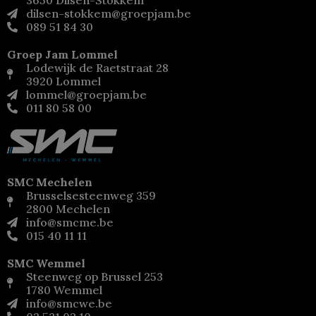
dilsen-stokkem@groepjam.be
089 51 84 30
Groep Jam Lommel
Lodewijk de Raetstraat 28
3920 Lommel
lommel@groepjam.be
011 80 58 00
SMC Mechelen
Brusselsesteenweg 359
2800 Mechelen
info@smcme.be
015 40 11 11
SMC Wemmel
Steenweg op Brussel 253
1780 Wemmel
info@smcwe.be