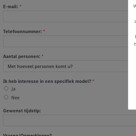
W
E-mail:
*
Telefoonnummer:
*
Aantal personen:
*
Ik heb interesse in een specifiek model?
*
Ja
Nee
Gewenst tijdstip:
Vragen/Opmerkingen?