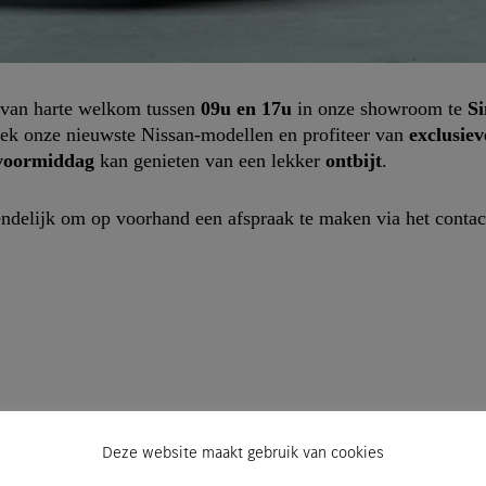
van harte welkom tussen
09u en 17u
in onze showroom te
Si
dek onze nieuwste Nissan-modellen en profiteer van
exclusie
voormiddag
kan genieten van een lekker
ontbijt
.
ndelijk om op voorhand een afspraak te maken via het contac
Deze website maakt gebruik van cookies