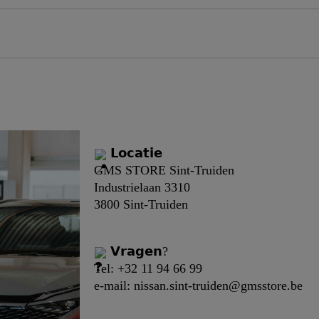
𝗟𝗼𝗰𝗮𝘁𝗶𝗲
GMS STORE Sint-Truiden
Industrielaan 3310
3800 Sint-Truiden
𝗩𝗿𝗮𝗴𝗲𝗻?
Tel: +32 11 94 66 99
e-mail: nissan.sint-truiden@gmsstore.be