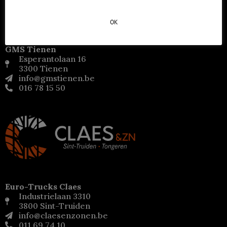
Ambachtenlaan 4
3001 Heverlee
info@gmsleuven.be
OK
016 40 00 10
GMS Tienen
Esperantolaan 16
3300 Tienen
info@gmstienen.be
016 78 15 50
Euro-Trucks Claes
Industrielaan 3310
3800 Sint-Truiden
info@claesenzonen.be
011 69 74 10