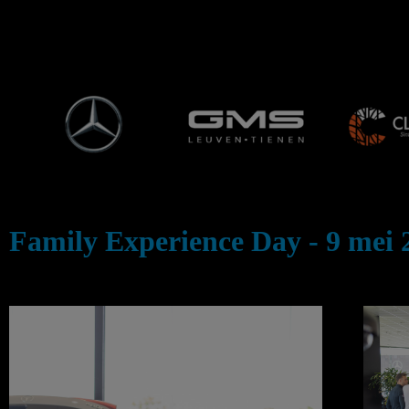
Ga
naar
de
inhoud
Family Experience Day - 9 mei 