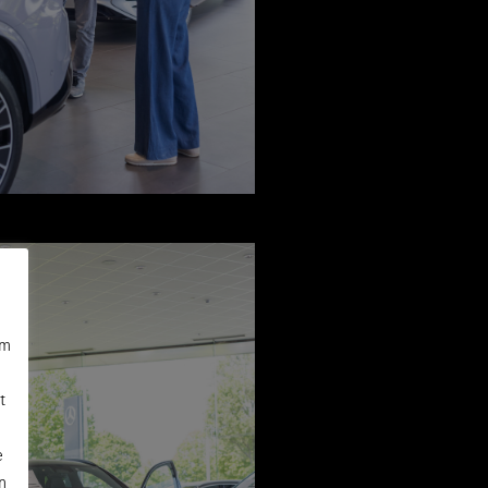
om
t
s
e
n