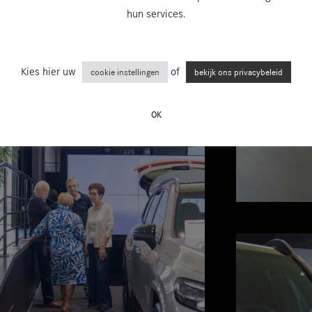
hun services.
Kies hier uw
of
cookie instellingen
bekijk ons privacybeleid
OK