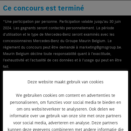
Ce concours est terminé
*Une participation par personne. Participation valable jusqu’au 30 juin
2024. Les gagnants seront contactés personnellement. La période
d’utilisation et le type de Mercedes-Benz seront examinés avec les
concessionnaires Mercedes-Benz du Groupe Maurin Belgium. Le
règlement du concours peut être demandé à marketing@gmsgroup.be.
Maurin Belgium décline toute responsabilité quant à l’exactitude,
l’exhaustivité et l’actualité de ces données et à l’usage qui peut en être
fait.
Deze website maakt gebruik van cookies
We gebruiken cookies om content en advertenties te
personaliseren, om functies voor social media te bieden en
om ons websiteverkeer te analyseren. Ook delen we
informatie over uw gebruik van onze site met onze partners
voor social media, adverteren en analyse. Deze partners
kunnen deze gegevens combineren met andere informatie die