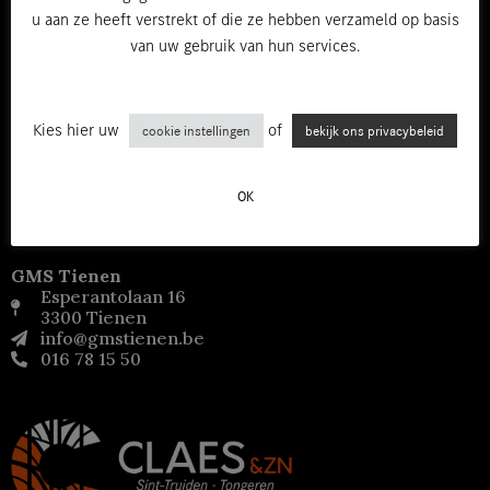
u aan ze heeft verstrekt of die ze hebben verzameld op basis
van uw gebruik van hun services.
Kies hier uw
of
cookie instellingen
bekijk ons privacybeleid
GMS Leuven
Ambachtenlaan 4
3001 Heverlee
OK
info@gmsleuven.be
016 40 00 10
GMS Tienen
Esperantolaan 16
3300 Tienen
info@gmstienen.be
016 78 15 50